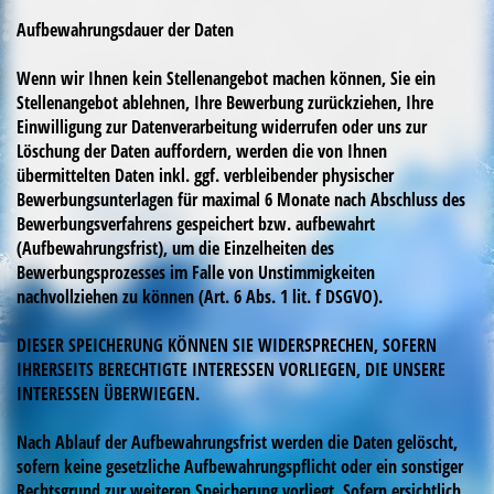
Aufbewahrungsdauer der Daten
Wenn wir Ihnen kein Stellenangebot machen können, Sie ein
Stellenangebot ablehnen, Ihre Bewerbung zurückziehen, Ihre
Einwilligung zur Datenverarbeitung widerrufen oder uns zur
Löschung der Daten auffordern, werden die von Ihnen
übermittelten Daten inkl. ggf. verbleibender physischer
Bewerbungsunterlagen für maximal 6 Monate nach Abschluss des
Bewerbungsverfahrens gespeichert bzw. aufbewahrt
(Aufbewahrungsfrist), um die Einzelheiten des
Bewerbungsprozesses im Falle von Unstimmigkeiten
nachvollziehen zu können (Art. 6 Abs. 1 lit. f DSGVO).
DIESER SPEICHERUNG KÖNNEN SIE WIDERSPRECHEN, SOFERN
IHRERSEITS BERECHTIGTE INTERESSEN VORLIEGEN, DIE UNSERE
INTERESSEN ÜBERWIEGEN.
Nach Ablauf der Aufbewahrungsfrist werden die Daten gelöscht,
sofern keine gesetzliche Aufbewahrungspflicht oder ein sonstiger
Rechtsgrund zur weiteren Speicherung vorliegt. Sofern ersichtlich