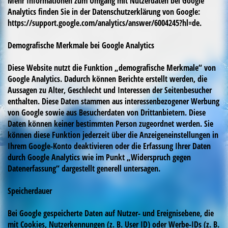
Mehr Informationen zum Umgang mit Nutzerdaten bei Google
Analytics finden Sie in der Datenschutzerklärung von Google:
https://support.google.com/analytics/answer/6004245?hl=de.
Demografische Merkmale bei Google Analytics
Diese Website nutzt die Funktion „demografische Merkmale“ von
Google Analytics. Dadurch können Berichte erstellt werden, die
Aussagen zu Alter, Geschlecht und Interessen der Seitenbesucher
enthalten. Diese Daten stammen aus interessenbezogener Werbung
von Google sowie aus Besucherdaten von Drittanbietern. Diese
Daten können keiner bestimmten Person zugeordnet werden. Sie
können diese Funktion jederzeit über die Anzeigeneinstellungen in
Ihrem Google-Konto deaktivieren oder die Erfassung Ihrer Daten
durch Google Analytics wie im Punkt „Widerspruch gegen
Datenerfassung“ dargestellt generell untersagen.
Speicherdauer
Bei Google gespeicherte Daten auf Nutzer- und Ereignisebene, die
mit Cookies, Nutzerkennungen (z. B. User ID) oder Werbe-IDs (z. B.